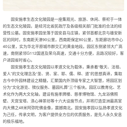
固安施孝生态文化陵园是一座集观光、旅游、休闲、祭祀于一体
的生态文化陵园，是经河北省民政厅及各级相关部门批准的合法的经
营性公墓。固安施孝园坐落于固安县马庄镇，紧邻首都北京与雄安新
区的同时，东南距天津90公里，西南距保定80公里，东距廊坊市中心
40公里，实为华北平原城市群交汇的黄金地段。园区东侧紧邻大广高
速，南侧紧邻G112国道及荣乌高速，交通十分方便，且路况较好，客
户进园省时省心。
固安施孝生态文化陵园以孝道文化为载体，秉承着“敬天、法祖、
爱人”的文化理念及“圣、贤、家、耶、儒、释、道”的思想真谛，集取
古今中外园林建设之精髓，汇聚国内外顶级专家之大智慧，将园区划
分为“文化游览、殡仪服务、墓园礼葬”三个板块。园区以教育化、艺
术化作为两大文化轴，建设有施孝牌楼、慈孝博物馆、九龙浴佛照
壁、天宫宝塔、涤心禅茶坊等十六大设施节点，并将打造亚洲最高室
内大佛之48米阿弥陀佛金像，震撼南北。固安施孝园以弘扬孝道文化
为己任，传承文明，为客户提供全方位的优质服务，是先人永久安息
的极乐福地。