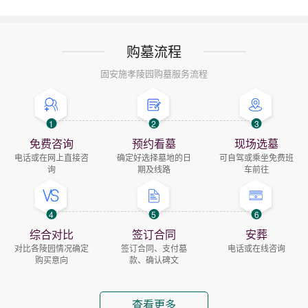
购墓流程
固安施孝陵园购墓服务流程
1
2
3
免费咨询
预约看墓
现场选墓
电话或在网上直接咨
确定好选择墓地的日
可自驾或乘坐免费班
询
期及线路
车前往
4
5
6
综合对比
签订合同
安葬
对比各陵园情况确定
签订合同、支付墓
电话或在线咨询
购买意向
款、确认碑文
查看更多