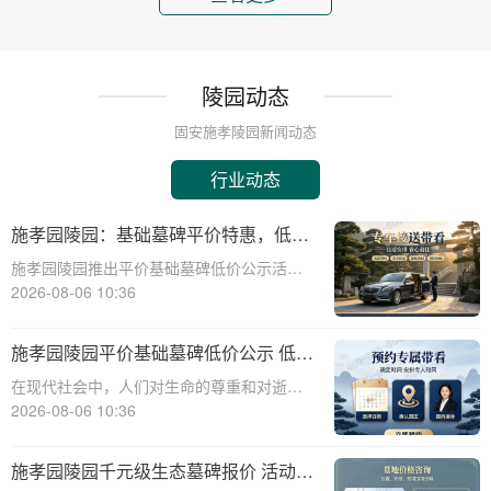
陵园动态
固安施孝陵园新闻动态
行业动态
施孝园陵园：基础墓碑平价特惠，低预
算家庭专属优惠详解
施孝园陵园推出平价基础墓碑低价公示活
动，为低预算家庭提供专属优惠，帮助您在
2026-08-06 10:36
预算有限的情况下，也能为逝者选择一款经
济实惠且美观的墓碑。☎ 施孝园陵园电
施孝园陵园平价基础墓碑低价公示 低预
话:400-838-5063平价基础墓碑的特点：
算家庭专属优惠
在现代社会中，人们对生命的尊重和对逝者
的缅怀显得尤为重要。陵园作为安息逝者、
2026-08-06 10:36
寄托哀思的场所，其基础设施和服务的质量
直接关系到家属的情感体验。施孝园陵园作
施孝园陵园千元级生态墓碑报价 活动期
为一家专业的陵园服务机构，一直致力于为