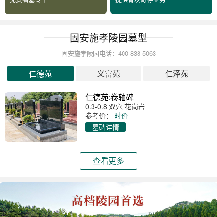
固安施孝陵园墓型
固安施孝陵园电话：400-838-5063
仁德苑
义富苑
仁泽苑
仁德苑:卷轴碑
0.3-0.8 双穴 花岗岩
参考价：
时价
墓碑详情
查看更多