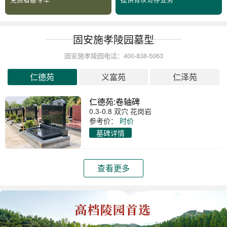
固安施孝陵园墓型
固安施孝陵园电话：400-838-5063
仁德苑
义富苑
仁泽苑
仁德苑:卷轴碑
0.3-0.8 双穴 花岗岩
参考价：
时价
墓碑详情
查看更多