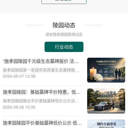
陵园动态
固安施孝陵园新闻动态
行业动态
“施孝园陵园千元级生态墓碑报价 活动
期免费更换碑面石材 优惠福利详解析”
施孝园陵园是一家提供高质量生态墓碑服务
的知名陵园，其推出的千元级生态墓碑报价
2026-08-07 12:36
活动，吸引了众多关注。本文将详细解析该
活动的优惠福利，帮助消费者更好地了解和
施孝园陵园：基础墓碑平价特惠，低预
选择。施孝园陵园的生态墓碑采用环保材
算家庭专属优惠详解
施孝园陵园推出平价基础墓碑低价公示活
料，符合现代
动，为低预算家庭提供专属优惠，帮助您在
2026-08-06 10:36
预算有限的情况下，也能为逝者选择一款经
济实惠且美观的墓碑。☎ 施孝园陵园电
施孝园陵园平价基础墓碑低价公示 低预
话:400-838-5063平价基础墓碑的特点：