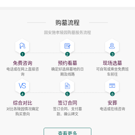
购墓流程
固安施孝陵园购墓服务流程
1
2
3
免费咨询
预约看墓
现场选墓
电话或在网上直接咨
确定好选择墓地的日
可自驾或乘坐免费班
询
期及线路
车前往
4
5
6
综合对比
签订合同
安葬
对比各陵园情况确定
签订合同、支付墓
电话或在线咨询
购买意向
款、确认碑文
查看更多