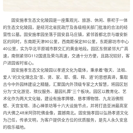
固安施孝生态文化陵园是一座集观光、旅游、休闲、祭祀于一体
的生态文化陵园，是经河北省民政厅及各级相关部门批准的合法的经
营性公墓。固安施孝园坐落于固安县马庄镇，紧邻首都北京与雄安新
区的同时，东南距天津90公里，西南距保定80公里，东距廊坊市中心
40公里，实为华北平原城市群交汇的黄金地段。园区东侧紧邻大广高
速，南侧紧邻G112国道及荣乌高速，交通十分方便，且路况较好，客
户进园省时省心。
固安施孝生态文化陵园以孝道文化为载体，秉承着“敬天、法祖、
爱人”的文化理念及“圣、贤、家、耶、儒、释、道”的思想真谛，集取
古今中外园林建设之精髓，汇聚国内外顶级专家之大智慧，将园区划
分为“文化游览、殡仪服务、墓园礼葬”三个板块。园区以教育化、艺
术化作为两大文化轴，建设有施孝牌楼、慈孝博物馆、九龙浴佛照
壁、天宫宝塔、涤心禅茶坊等十六大设施节点，并将打造亚洲最高室
内大佛之48米阿弥陀佛金像，震撼南北。固安施孝园以弘扬孝道文化
为己任，传承文明，为客户提供全方位的优质服务，是先人永久安息
的极乐福地。