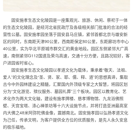
固安施孝生态文化陵园是一座集观光、旅游、休闲、祭祀于一体
的生态文化陵园，是经河北省民政厅及各级相关部门批准的合法的经
营性公墓。固安施孝园坐落于固安县马庄镇，紧邻首都北京与雄安新
区的同时，东南距天津90公里，西南距保定80公里，东距廊坊市中心
40公里，实为华北平原城市群交汇的黄金地段。园区东侧紧邻大广高
速，南侧紧邻G112国道及荣乌高速，交通十分方便，且路况较好，客
户进园省时省心。
固安施孝生态文化陵园以孝道文化为载体，秉承着“敬天、法祖、
爱人”的文化理念及“圣、贤、家、耶、儒、释、道”的思想真谛，集取
古今中外园林建设之精髓，汇聚国内外顶级专家之大智慧，将园区划
分为“文化游览、殡仪服务、墓园礼葬”三个板块。园区以教育化、艺
术化作为两大文化轴，建设有施孝牌楼、慈孝博物馆、九龙浴佛照
壁、天宫宝塔、涤心禅茶坊等十六大设施节点，并将打造亚洲最高室
内大佛之48米阿弥陀佛金像，震撼南北。固安施孝园以弘扬孝道文化
为己任，传承文明，为客户提供全方位的优质服务，是先人永久安息
的极乐福地。