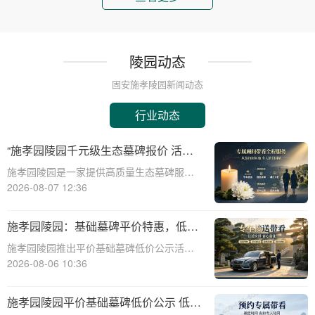
陵园动态
固安施孝陵园新闻动态
行业动态
“施孝园陵园千元级生态墓碑报价 活动
期免费更换碑面石材 优惠福利详解析”
施孝园陵园是一家提供高质量生态墓碑服务
的知名陵园，其推出的千元级生态墓碑报价
2026-08-07 12:36
活动，吸引了众多关注。本文将详细解析该
活动的优惠福利，帮助消费者更好地了解和
施孝园陵园：基础墓碑平价特惠，低预
选择。施孝园陵园的生态墓碑采用环保材
算家庭专属优惠详解
施孝园陵园推出平价基础墓碑低价公示活
料，符合现代
动，为低预算家庭提供专属优惠，帮助您在
2026-08-06 10:36
预算有限的情况下，也能为逝者选择一款经
济实惠且美观的墓碑。☎ 施孝园陵园电
施孝园陵园平价基础墓碑低价公示 低预
话:400-838-5063平价基础墓碑的特点：