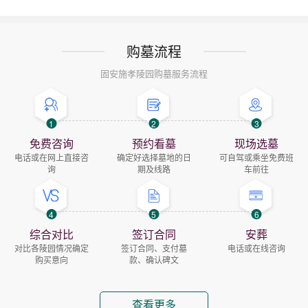
购墓流程
固安施孝陵园购墓服务流程
1
2
3
免费咨询
预约看墓
现场选墓
电话或在网上直接咨
确定好选择墓地的日
可自驾或乘坐免费班
询
期及线路
车前往
4
5
6
综合对比
签订合同
安葬
对比各陵园情况确定
签订合同、支付墓
电话或在线咨询
购买意向
款、确认碑文
查看更多