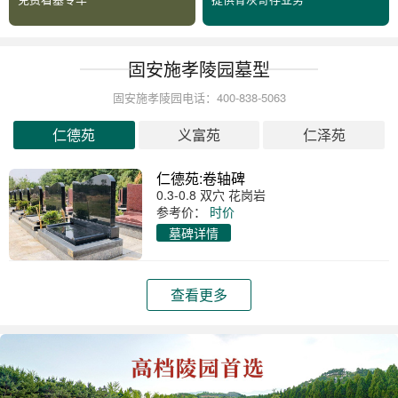
固安施孝陵园墓型
固安施孝陵园电话：400-838-5063
仁德苑
义富苑
仁泽苑
仁德苑:卷轴碑
0.3-0.8 双穴 花岗岩
参考价：
时价
墓碑详情
查看更多