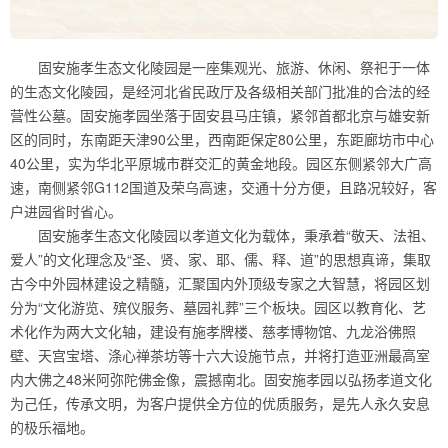
固安施孝生态文化陵园是一座集观光、旅游、休闲、祭祀于一体
的生态文化陵园，是经河北省民政厅及各级相关部门批准的合法的经
营性公墓。固安施孝园坐落于固安县马庄镇，紧邻首都北京与雄安新
区的同时，东南距天津90公里，西南距保定80公里，东距廊坊市中心
40公里，实为华北平原城市群交汇的黄金地段。园区东侧紧邻大广高
速，南侧紧邻G112国道及荣乌高速，交通十分方便，且路况较好，客
户进园省时省心。
固安施孝生态文化陵园以孝道文化为载体，秉承着“敬天、法祖、
爱人”的文化理念及“圣、贤、家、耶、儒、释、道”的思想真谛，集取
古今中外园林建设之精髓，汇聚国内外顶级专家之大智慧，将园区划
分为“文化游览、殡仪服务、墓园礼葬”三个板块。园区以教育化、艺
术化作为两大文化轴，建设有施孝牌楼、慈孝博物馆、九龙浴佛照
壁、天宫宝塔、涤心禅茶坊等十六大设施节点，并将打造亚洲最高室
内大佛之48米阿弥陀佛金像，震撼南北。固安施孝园以弘扬孝道文化
为己任，传承文明，为客户提供全方位的优质服务，是先人永久安息
的极乐福地。