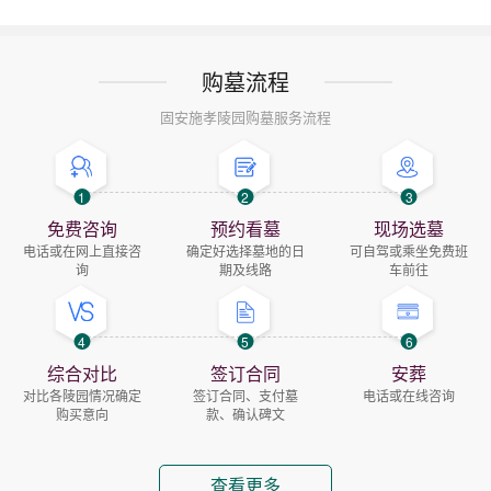
购墓流程
固安施孝陵园购墓服务流程
1
2
3
免费咨询
预约看墓
现场选墓
电话或在网上直接咨
确定好选择墓地的日
可自驾或乘坐免费班
询
期及线路
车前往
4
5
6
综合对比
签订合同
安葬
对比各陵园情况确定
签订合同、支付墓
电话或在线咨询
购买意向
款、确认碑文
查看更多