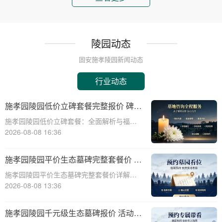
陵园动态
固安施孝陵园新闻动态
行业动态
施孝园陵园低价立碑套餐完整报价 碑体
耗材全部包含在内详解与福利活动介绍
施孝园陵园低价立碑套餐：全面解析与福利
活动介绍☎ 施孝园陵园电话:400-838-5063
2026-08-08 16:36
在生命的长河中，纪念与缅怀是永恒的主
题。施孝园陵园，作为一家致力于提供高质
施孝园陵园平价生态墓碑完整套餐价 刻
量、个性化殡葬服务的陵园，始终秉持
字绿化全部包含在内详解与选购指南
施孝园陵园平价生态墓碑完整套餐价详解与
选购指南☎ 施孝园陵园电话:400-838-5063
2026-08-08 13:36
在现代社会，人们对逝者的纪念方式越来越
注重环保和个性化。施孝园陵园提供的平价
施孝园陵园千元级生态墓碑报价 活动期
生态墓碑完整套餐，正是顺应这一趋