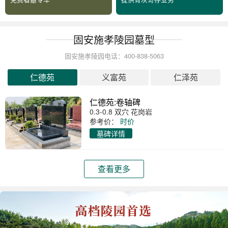
固安施孝陵园墓型
固安施孝陵园电话：400-838-5063
仁德苑
义富苑
仁泽苑
仁德苑:卷轴碑
0.3-0.8 双穴 花岗岩
参考价：
时价
墓碑详情
查看更多