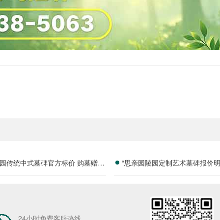
园传统中式墓碑官方标价 购墓赠送
“思亲园陵园定制艺术墓碑报价明
套祭祀摆件价格与福利深度解析
免设计雕刻费用详解”
24小时免费客服热线