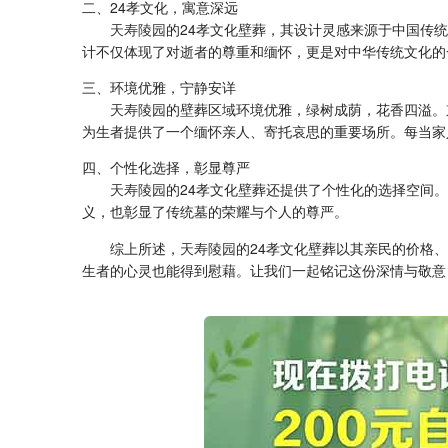
二、24孝文化，寓意深远
天寿陵园
的24孝文化壁葬，其设计灵感来源于中国传统
计不仅体现了对逝者的尊重和缅怀，更是对中华传统文化的
三、环境优雅，宁静安详
天寿陵园
的壁葬区域环境优雅，绿树成荫，花香四溢。
为生者提供了一个缅怀亲人、寄托哀思的重要场所。每当家
四、个性化选择，彰显尊严
天寿陵园
的24孝文化壁葬还提供了个性化的选择空间
义，也彰显了传统墓的荣耀与个人的尊严。
综上所述，
天寿陵园
的24孝文化壁葬以其亲民的价格
生者的心灵也能得到慰藉。让我们一起铭记这份深情与敬意