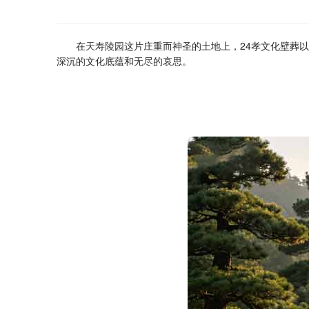
在
天寿陵园
这片庄重而神圣的土地上，24孝文化壁葬
深沉的文化底蕴和无尽的哀思。