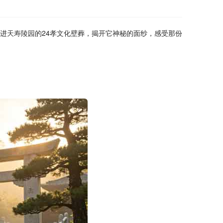
走进
天寿陵园
的24孝文化壁葬，揭开它神秘的面纱，感受那份