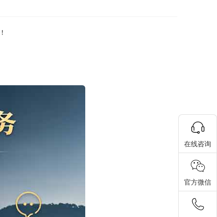
！
在线咨询
官方微信