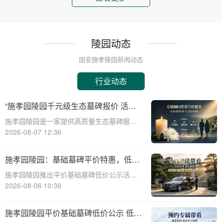
陵园动态
固安施孝陵园新闻动态
行业动态
“施孝园陵园千元级生态墓碑报价 活动
期免费更换碑面石材 优惠福利详解析”
施孝园陵园是一家提供高质量生态墓碑服务
的知名陵园，其推出的千元级生态墓碑报价
2026-08-07 12:36
活动，吸引了众多关注。本文将详细解析该
活动的优惠福利，帮助消费者更好地了解和
施孝园陵园：基础墓碑平价特惠，低预
选择。施孝园陵园的生态墓碑采用环保材
算家庭专属优惠详解
施孝园陵园推出平价基础墓碑低价公示活
料，符合现代
动，为低预算家庭提供专属优惠，帮助您在
2026-08-06 10:36
预算有限的情况下，也能为逝者选择一款经
济实惠且美观的墓碑。☎ 施孝园陵园电
施孝园陵园平价基础墓碑低价公示 低预
话:400-838-5063平价基础墓碑的特点：