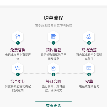
购墓流程
固安施孝陵园购墓服务流程
1
2
3
免费咨询
预约看墓
现场选墓
电话或在网上直接咨
确定好选择墓地的日
可自驾或乘坐免费班
询
期及线路
车前往
4
5
6
综合对比
签订合同
安葬
对比各陵园情况确定
签订合同、支付墓
电话或在线咨询
购买意向
款、确认碑文
查看更多