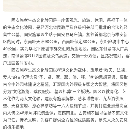
固安施孝生态文化陵园是一座集观光、旅游、休闲、祭祀于一体
的生态文化陵园，是经河北省民政厅及各级相关部门批准的合法的经
营性公墓。固安施孝园坐落于固安县马庄镇，紧邻首都北京与雄安新
区的同时，东南距天津90公里，西南距保定80公里，东距廊坊市中心
40公里，实为华北平原城市群交汇的黄金地段。园区东侧紧邻大广高
速，南侧紧邻G112国道及荣乌高速，交通十分方便，且路况较好，客
户进园省时省心。
固安施孝生态文化陵园以孝道文化为载体，秉承着“敬天、法祖、
爱人”的文化理念及“圣、贤、家、耶、儒、释、道”的思想真谛，集取
古今中外园林建设之精髓，汇聚国内外顶级专家之大智慧，将园区划
分为“文化游览、殡仪服务、墓园礼葬”三个板块。园区以教育化、艺
术化作为两大文化轴，建设有施孝牌楼、慈孝博物馆、九龙浴佛照
壁、天宫宝塔、涤心禅茶坊等十六大设施节点，并将打造亚洲最高室
内大佛之48米阿弥陀佛金像，震撼南北。固安施孝园以弘扬孝道文化
为己任，传承文明，为客户提供全方位的优质服务，是先人永久安息
的极乐福地。