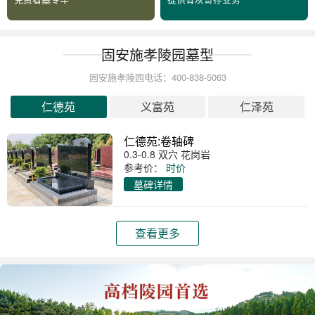
固安施孝陵园墓型
固安施孝陵园电话：400-838-5063
仁德苑
义富苑
仁泽苑
仁德苑:卷轴碑
0.3-0.8 双穴 花岗岩
参考价：
时价
墓碑详情
查看更多