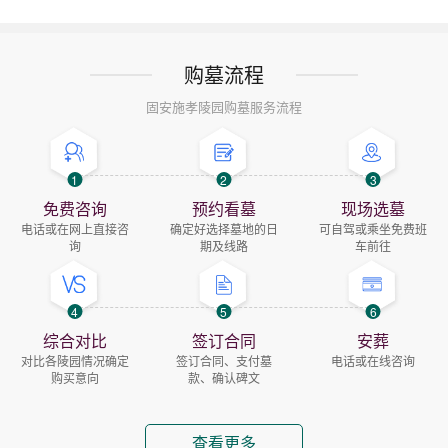
购墓流程
固安施孝陵园购墓服务流程
1
2
3
免费咨询
预约看墓
现场选墓
电话或在网上直接咨
确定好选择墓地的日
可自驾或乘坐免费班
询
期及线路
车前往
4
5
6
综合对比
签订合同
安葬
对比各陵园情况确定
签订合同、支付墓
电话或在线咨询
购买意向
款、确认碑文
查看更多