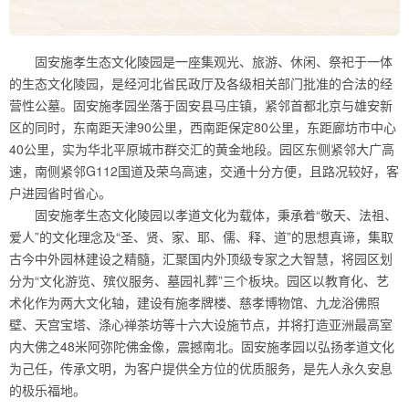
固安施孝生态文化陵园是一座集观光、旅游、休闲、祭祀于一体
的生态文化陵园，是经河北省民政厅及各级相关部门批准的合法的经
营性公墓。固安施孝园坐落于固安县马庄镇，紧邻首都北京与雄安新
区的同时，东南距天津90公里，西南距保定80公里，东距廊坊市中心
40公里，实为华北平原城市群交汇的黄金地段。园区东侧紧邻大广高
速，南侧紧邻G112国道及荣乌高速，交通十分方便，且路况较好，客
户进园省时省心。
固安施孝生态文化陵园以孝道文化为载体，秉承着“敬天、法祖、
爱人”的文化理念及“圣、贤、家、耶、儒、释、道”的思想真谛，集取
古今中外园林建设之精髓，汇聚国内外顶级专家之大智慧，将园区划
分为“文化游览、殡仪服务、墓园礼葬”三个板块。园区以教育化、艺
术化作为两大文化轴，建设有施孝牌楼、慈孝博物馆、九龙浴佛照
壁、天宫宝塔、涤心禅茶坊等十六大设施节点，并将打造亚洲最高室
内大佛之48米阿弥陀佛金像，震撼南北。固安施孝园以弘扬孝道文化
为己任，传承文明，为客户提供全方位的优质服务，是先人永久安息
的极乐福地。