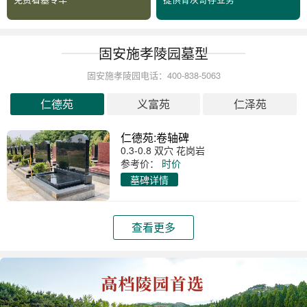
固安施孝陵园墓型
固安施孝陵园电话：400-838-5063
仁德苑
义富苑
仁泽苑
仁德苑:卷轴碑
0.3-0.8 双穴 花岗岩
参考价：
时价
墓碑详情
查看更多