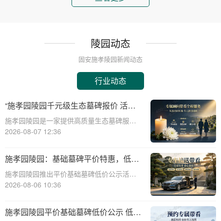
陵园动态
固安施孝陵园新闻动态
行业动态
“施孝园陵园千元级生态墓碑报价 活动
期免费更换碑面石材 优惠福利详解析”
施孝园陵园是一家提供高质量生态墓碑服务
的知名陵园，其推出的千元级生态墓碑报价
2026-08-07 12:36
活动，吸引了众多关注。本文将详细解析该
活动的优惠福利，帮助消费者更好地了解和
施孝园陵园：基础墓碑平价特惠，低预
选择。施孝园陵园的生态墓碑采用环保材
算家庭专属优惠详解
施孝园陵园推出平价基础墓碑低价公示活
料，符合现代
动，为低预算家庭提供专属优惠，帮助您在
2026-08-06 10:36
预算有限的情况下，也能为逝者选择一款经
济实惠且美观的墓碑。☎ 施孝园陵园电
施孝园陵园平价基础墓碑低价公示 低预
话:400-838-5063平价基础墓碑的特点：