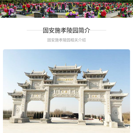
固安施孝陵园简介
固安施孝陵园相关介绍