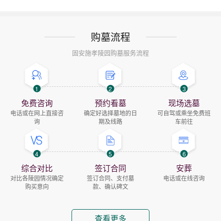
购墓流程
固安施孝陵园购墓服务流程
1
2
3
免费咨询
预约看墓
现场选墓
电话或在网上直接咨
确定好选择墓地的日
可自驾或乘坐免费班
询
期及线路
车前往
4
5
6
综合对比
签订合同
安葬
对比各陵园情况确定
签订合同、支付墓
电话或在线咨询
购买意向
款、确认碑文
查看更多