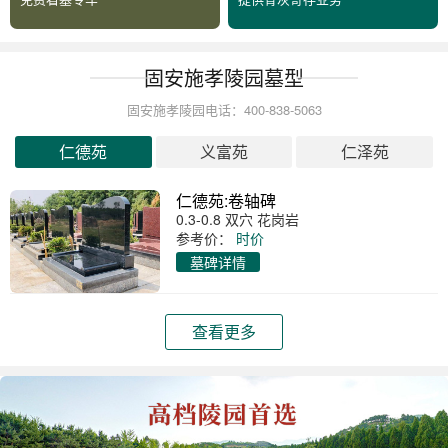
固安施孝陵园墓型
固安施孝陵园电话：400-838-5063
仁德苑
义富苑
仁泽苑
仁德苑:卷轴碑
0.3-0.8 双穴 花岗岩
参考价：
时价
墓碑详情
查看更多