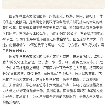
固安施孝生态文化陵园是一座集观光、旅游、休闲、祭祀于一体
的生态文化陵园，是经河北省民政厅及各级相关部门批准的合法的经
营性公墓。固安施孝园坐落于固安县马庄镇，紧邻首都北京与雄安新
区的同时，东南距天津90公里，西南距保定80公里，东距廊坊市中心
40公里，实为华北平原城市群交汇的黄金地段。园区东侧紧邻大广高
速，南侧紧邻G112国道及荣乌高速，交通十分方便，且路况较好，客
户进园省时省心。
固安施孝生态文化陵园以孝道文化为载体，秉承着“敬天、法祖、
爱人”的文化理念及“圣、贤、家、耶、儒、释、道”的思想真谛，集取
古今中外园林建设之精髓，汇聚国内外顶级专家之大智慧，将园区划
分为“文化游览、殡仪服务、墓园礼葬”三个板块。园区以教育化、艺
术化作为两大文化轴，建设有施孝牌楼、慈孝博物馆、九龙浴佛照
壁、天宫宝塔、涤心禅茶坊等十六大设施节点，并将打造亚洲最高室
内大佛之48米阿弥陀佛金像，震撼南北。固安施孝园以弘扬孝道文化
为己任，传承文明，为客户提供全方位的优质服务，是先人永久安息
的极乐福地。