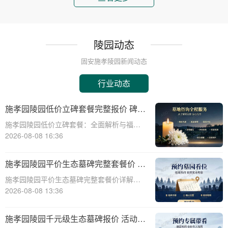
陵园动态
固安施孝陵园新闻动态
行业动态
施孝园陵园低价立碑套餐完整报价 碑体
耗材全部包含在内详解与福利活动介绍
施孝园陵园低价立碑套餐：全面解析与福利
活动介绍☎ 施孝园陵园电话:400-838-5063
2026-08-08 16:36
在生命的长河中，纪念与缅怀是永恒的主
题。施孝园陵园，作为一家致力于提供高质
施孝园陵园平价生态墓碑完整套餐价 刻
量、个性化殡葬服务的陵园，始终秉持
字绿化全部包含在内详解与选购指南
施孝园陵园平价生态墓碑完整套餐价详解与
选购指南☎ 施孝园陵园电话:400-838-5063
2026-08-08 13:36
在现代社会，人们对逝者的纪念方式越来越
注重环保和个性化。施孝园陵园提供的平价
施孝园陵园千元级生态墓碑报价 活动期
生态墓碑完整套餐，正是顺应这一趋