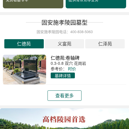
固安施孝陵园墓型
固安施孝陵园电话：400-838-5063
仁德苑
义富苑
仁泽苑
仁德苑:卷轴碑
0.3-0.8 双穴 花岗岩
参考价：
时价
墓碑详情
查看更多