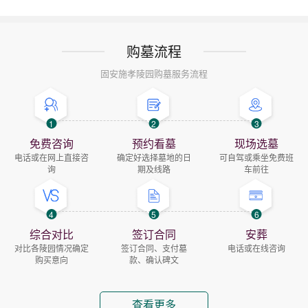
购墓流程
固安施孝陵园购墓服务流程
1
2
3
免费咨询
预约看墓
现场选墓
电话或在网上直接咨
确定好选择墓地的日
可自驾或乘坐免费班
询
期及线路
车前往
4
5
6
综合对比
签订合同
安葬
对比各陵园情况确定
签订合同、支付墓
电话或在线咨询
购买意向
款、确认碑文
查看更多