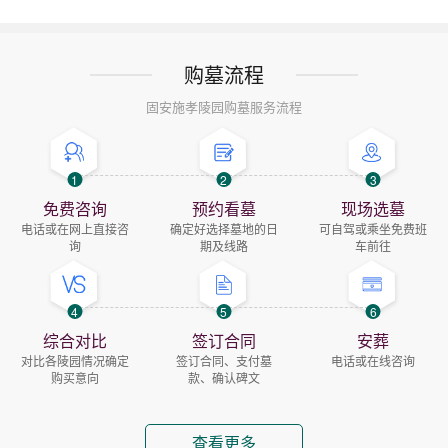
购墓流程
固安施孝陵园购墓服务流程
1
2
3
免费咨询
预约看墓
现场选墓
电话或在网上直接咨
确定好选择墓地的日
可自驾或乘坐免费班
询
期及线路
车前往
4
5
6
综合对比
签订合同
安葬
对比各陵园情况确定
签订合同、支付墓
电话或在线咨询
购买意向
款、确认碑文
查看更多