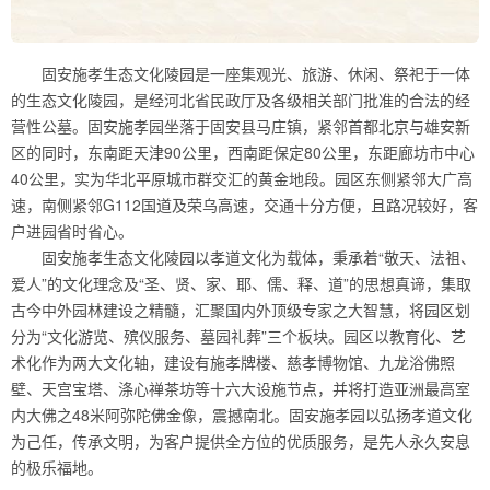
固安施孝生态文化陵园是一座集观光、旅游、休闲、祭祀于一体
的生态文化陵园，是经河北省民政厅及各级相关部门批准的合法的经
营性公墓。固安施孝园坐落于固安县马庄镇，紧邻首都北京与雄安新
区的同时，东南距天津90公里，西南距保定80公里，东距廊坊市中心
40公里，实为华北平原城市群交汇的黄金地段。园区东侧紧邻大广高
速，南侧紧邻G112国道及荣乌高速，交通十分方便，且路况较好，客
户进园省时省心。
固安施孝生态文化陵园以孝道文化为载体，秉承着“敬天、法祖、
爱人”的文化理念及“圣、贤、家、耶、儒、释、道”的思想真谛，集取
古今中外园林建设之精髓，汇聚国内外顶级专家之大智慧，将园区划
分为“文化游览、殡仪服务、墓园礼葬”三个板块。园区以教育化、艺
术化作为两大文化轴，建设有施孝牌楼、慈孝博物馆、九龙浴佛照
壁、天宫宝塔、涤心禅茶坊等十六大设施节点，并将打造亚洲最高室
内大佛之48米阿弥陀佛金像，震撼南北。固安施孝园以弘扬孝道文化
为己任，传承文明，为客户提供全方位的优质服务，是先人永久安息
的极乐福地。