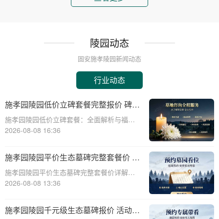
陵园动态
固安施孝陵园新闻动态
行业动态
施孝园陵园低价立碑套餐完整报价 碑体
耗材全部包含在内详解与福利活动介绍
施孝园陵园低价立碑套餐：全面解析与福利
活动介绍☎ 施孝园陵园电话:400-838-5063
2026-08-08 16:36
在生命的长河中，纪念与缅怀是永恒的主
题。施孝园陵园，作为一家致力于提供高质
施孝园陵园平价生态墓碑完整套餐价 刻
量、个性化殡葬服务的陵园，始终秉持
字绿化全部包含在内详解与选购指南
施孝园陵园平价生态墓碑完整套餐价详解与
选购指南☎ 施孝园陵园电话:400-838-5063
2026-08-08 13:36
在现代社会，人们对逝者的纪念方式越来越
注重环保和个性化。施孝园陵园提供的平价
施孝园陵园千元级生态墓碑报价 活动期
生态墓碑完整套餐，正是顺应这一趋