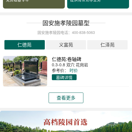
固安施孝陵园墓型
固安施孝陵园电话：400-838-5063
仁德苑
义富苑
仁泽苑
仁德苑:卷轴碑
0.3-0.8 双穴 花岗岩
参考价：
时价
墓碑详情
查看更多