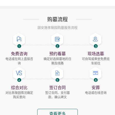
购墓流程
固安施孝陵园购墓服务流程
1
2
3
免费咨询
预约看墓
现场选墓
电话或在网上直接咨
确定好选择墓地的日
可自驾或乘坐免费班
询
期及线路
车前往
4
5
6
综合对比
签订合同
安葬
对比各陵园情况确定
签订合同、支付墓
电话或在线咨询
购买意向
款、确认碑文
查看更多