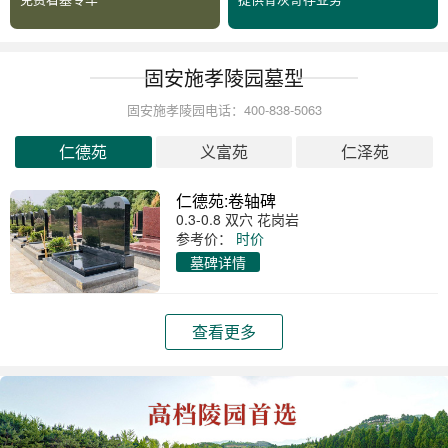
固安施孝陵园墓型
固安施孝陵园电话：400-838-5063
仁德苑
义富苑
仁泽苑
仁德苑:卷轴碑
0.3-0.8 双穴 花岗岩
参考价：
时价
墓碑详情
查看更多