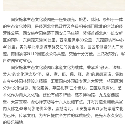
固安施孝生态文化陵园是一座集观光、旅游、休闲、祭祀于一体
的生态文化陵园，是经河北省民政厅及各级相关部门批准的合法的经
营性公墓。固安施孝园坐落于固安县马庄镇，紧邻首都北京与雄安新
区的同时，东南距天津90公里，西南距保定80公里，东距廊坊市中心
40公里，实为华北平原城市群交汇的黄金地段。园区东侧紧邻大广高
速，南侧紧邻G112国道及荣乌高速，交通十分方便，且路况较好，客
户进园省时省心。
固安施孝生态文化陵园以孝道文化为载体，秉承着“敬天、法祖、
爱人”的文化理念及“圣、贤、家、耶、儒、释、道”的思想真谛，集取
古今中外园林建设之精髓，汇聚国内外顶级专家之大智慧，将园区划
分为“文化游览、殡仪服务、墓园礼葬”三个板块。园区以教育化、艺
术化作为两大文化轴，建设有施孝牌楼、慈孝博物馆、九龙浴佛照
壁、天宫宝塔、涤心禅茶坊等十六大设施节点，并将打造亚洲最高室
内大佛之48米阿弥陀佛金像，震撼南北。固安施孝园以弘扬孝道文化
为己任，传承文明，为客户提供全方位的优质服务，是先人永久安息
的极乐福地。