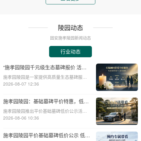
陵园动态
固安施孝陵园新闻动态
行业动态
“施孝园陵园千元级生态墓碑报价 活动
期免费更换碑面石材 优惠福利详解析”
施孝园陵园是一家提供高质量生态墓碑服务
的知名陵园，其推出的千元级生态墓碑报价
2026-08-07 12:36
活动，吸引了众多关注。本文将详细解析该
活动的优惠福利，帮助消费者更好地了解和
施孝园陵园：基础墓碑平价特惠，低预
选择。施孝园陵园的生态墓碑采用环保材
算家庭专属优惠详解
施孝园陵园推出平价基础墓碑低价公示活
料，符合现代
动，为低预算家庭提供专属优惠，帮助您在
2026-08-06 10:36
预算有限的情况下，也能为逝者选择一款经
济实惠且美观的墓碑。☎ 施孝园陵园电
施孝园陵园平价基础墓碑低价公示 低预
话:400-838-5063平价基础墓碑的特点：