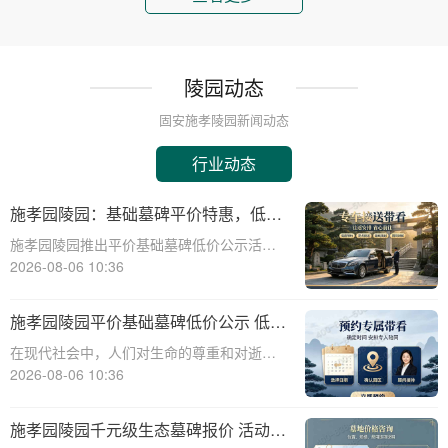
陵园动态
固安施孝陵园新闻动态
行业动态
施孝园陵园：基础墓碑平价特惠，低预
算家庭专属优惠详解
施孝园陵园推出平价基础墓碑低价公示活
动，为低预算家庭提供专属优惠，帮助您在
2026-08-06 10:36
预算有限的情况下，也能为逝者选择一款经
济实惠且美观的墓碑。☎ 施孝园陵园电
施孝园陵园平价基础墓碑低价公示 低预
话:400-838-5063平价基础墓碑的特点：
算家庭专属优惠
在现代社会中，人们对生命的尊重和对逝者
的缅怀显得尤为重要。陵园作为安息逝者、
2026-08-06 10:36
寄托哀思的场所，其基础设施和服务的质量
直接关系到家属的情感体验。施孝园陵园作
施孝园陵园千元级生态墓碑报价 活动期
为一家专业的陵园服务机构，一直致力于为