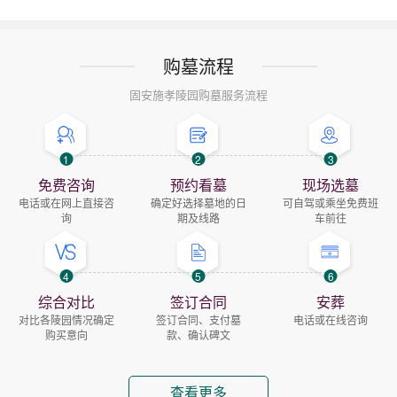
购墓流程
固安施孝陵园购墓服务流程
1
2
3
免费咨询
预约看墓
现场选墓
电话或在网上直接咨
确定好选择墓地的日
可自驾或乘坐免费班
询
期及线路
车前往
4
5
6
综合对比
签订合同
安葬
对比各陵园情况确定
签订合同、支付墓
电话或在线咨询
购买意向
款、确认碑文
查看更多