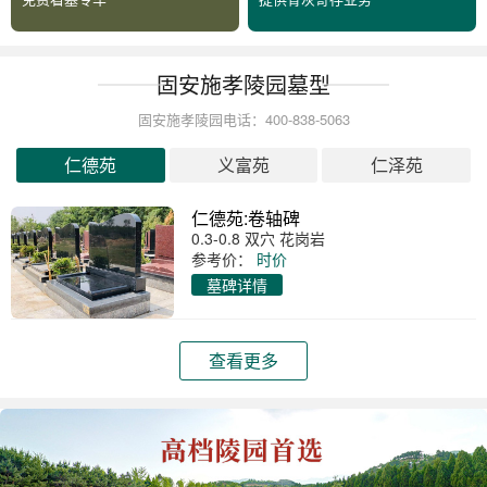
固安施孝陵园墓型
固安施孝陵园电话：400-838-5063
仁德苑
义富苑
仁泽苑
仁德苑:卷轴碑
0.3-0.8 双穴 花岗岩
参考价：
时价
墓碑详情
查看更多