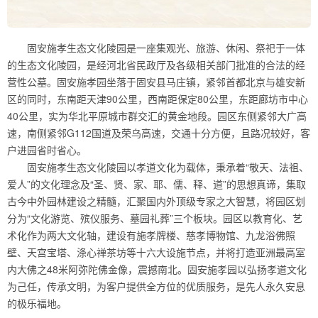
固安施孝生态文化陵园是一座集观光、旅游、休闲、祭祀于一体
的生态文化陵园，是经河北省民政厅及各级相关部门批准的合法的经
营性公墓。固安施孝园坐落于固安县马庄镇，紧邻首都北京与雄安新
区的同时，东南距天津90公里，西南距保定80公里，东距廊坊市中心
40公里，实为华北平原城市群交汇的黄金地段。园区东侧紧邻大广高
速，南侧紧邻G112国道及荣乌高速，交通十分方便，且路况较好，客
户进园省时省心。
固安施孝生态文化陵园以孝道文化为载体，秉承着“敬天、法祖、
爱人”的文化理念及“圣、贤、家、耶、儒、释、道”的思想真谛，集取
古今中外园林建设之精髓，汇聚国内外顶级专家之大智慧，将园区划
分为“文化游览、殡仪服务、墓园礼葬”三个板块。园区以教育化、艺
术化作为两大文化轴，建设有施孝牌楼、慈孝博物馆、九龙浴佛照
壁、天宫宝塔、涤心禅茶坊等十六大设施节点，并将打造亚洲最高室
内大佛之48米阿弥陀佛金像，震撼南北。固安施孝园以弘扬孝道文化
为己任，传承文明，为客户提供全方位的优质服务，是先人永久安息
的极乐福地。