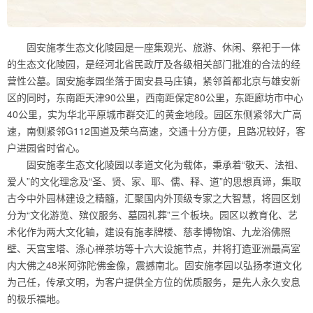
固安施孝生态文化陵园是一座集观光、旅游、休闲、祭祀于一体
的生态文化陵园，是经河北省民政厅及各级相关部门批准的合法的经
营性公墓。固安施孝园坐落于固安县马庄镇，紧邻首都北京与雄安新
区的同时，东南距天津90公里，西南距保定80公里，东距廊坊市中心
40公里，实为华北平原城市群交汇的黄金地段。园区东侧紧邻大广高
速，南侧紧邻G112国道及荣乌高速，交通十分方便，且路况较好，客
户进园省时省心。
固安施孝生态文化陵园以孝道文化为载体，秉承着“敬天、法祖、
爱人”的文化理念及“圣、贤、家、耶、儒、释、道”的思想真谛，集取
古今中外园林建设之精髓，汇聚国内外顶级专家之大智慧，将园区划
分为“文化游览、殡仪服务、墓园礼葬”三个板块。园区以教育化、艺
术化作为两大文化轴，建设有施孝牌楼、慈孝博物馆、九龙浴佛照
壁、天宫宝塔、涤心禅茶坊等十六大设施节点，并将打造亚洲最高室
内大佛之48米阿弥陀佛金像，震撼南北。固安施孝园以弘扬孝道文化
为己任，传承文明，为客户提供全方位的优质服务，是先人永久安息
的极乐福地。