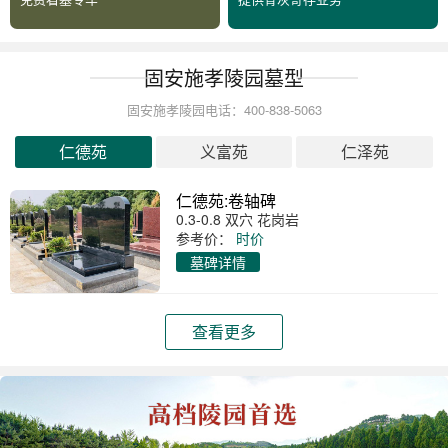
固安施孝陵园墓型
固安施孝陵园电话：400-838-5063
仁德苑
义富苑
仁泽苑
仁德苑:卷轴碑
0.3-0.8 双穴 花岗岩
参考价：
时价
墓碑详情
查看更多