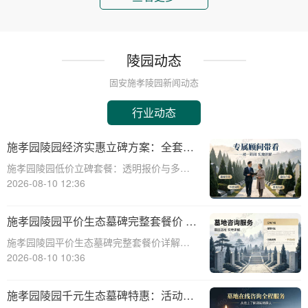
陵园动态
固安施孝陵园新闻动态
行业动态
施孝园陵园经济实惠立碑方案：全套碑
体材料费用已含，深度解析优惠内容
施孝园陵园低价立碑套餐：透明报价与多重
优惠深度解析☎ 施孝园陵园电话:400-838-
2026-08-10 12:36
5063在现代社会，人们对逝者的纪念方式日
益多元化，陵园作为承载哀思的重要场所，
施孝园陵园平价生态墓碑完整套餐价 刻
其服务内容及价格体系也愈发丰富。
字绿化全部包含在内详解
施孝园陵园平价生态墓碑完整套餐价详解☎
施孝园陵园电话:400-838-5063在现代社会，
2026-08-10 10:36
随着人们生活水平的提高和对环境保护意识
的增强，选择生态墓碑已成为一种趋势。施
施孝园陵园千元生态墓碑特惠：活动期
孝园陵园作为一家专业的陵园机构