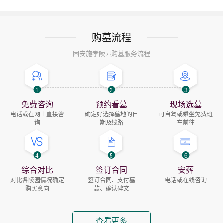
购墓流程
固安施孝陵园购墓服务流程
1
2
3
免费咨询
预约看墓
现场选墓
电话或在网上直接咨
确定好选择墓地的日
可自驾或乘坐免费班
询
期及线路
车前往
4
5
6
综合对比
签订合同
安葬
对比各陵园情况确定
签订合同、支付墓
电话或在线咨询
购买意向
款、确认碑文
查看更多