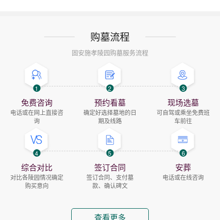
购墓流程
固安施孝陵园购墓服务流程
1
2
3
免费咨询
预约看墓
现场选墓
电话或在网上直接咨
确定好选择墓地的日
可自驾或乘坐免费班
询
期及线路
车前往
4
5
6
综合对比
签订合同
安葬
对比各陵园情况确定
签订合同、支付墓
电话或在线咨询
购买意向
款、确认碑文
查看更多