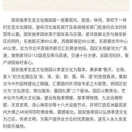
固安施孝生态文化陵园是一座集观光、旅游、休闲、祭祀于一体
的生态文化陵园，是经河北省民政厅及各级相关部门批准的合法的经
营性公墓。固安施孝园坐落于固安县马庄镇，紧邻首都北京与雄安新
区的同时，东南距天津90公里，西南距保定80公里，东距廊坊市中心
40公里，实为华北平原城市群交汇的黄金地段。园区东侧紧邻大广高
速，南侧紧邻G112国道及荣乌高速，交通十分方便，且路况较好，客
户进园省时省心。
固安施孝生态文化陵园以孝道文化为载体，秉承着“敬天、法祖、
爱人”的文化理念及“圣、贤、家、耶、儒、释、道”的思想真谛，集取
古今中外园林建设之精髓，汇聚国内外顶级专家之大智慧，将园区划
分为“文化游览、殡仪服务、墓园礼葬”三个板块。园区以教育化、艺
术化作为两大文化轴，建设有施孝牌楼、慈孝博物馆、九龙浴佛照
壁、天宫宝塔、涤心禅茶坊等十六大设施节点，并将打造亚洲最高室
内大佛之48米阿弥陀佛金像，震撼南北。固安施孝园以弘扬孝道文化
为己任，传承文明，为客户提供全方位的优质服务，是先人永久安息
的极乐福地。