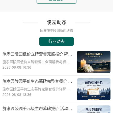
陵园动态
固安施孝陵园新闻动态
行业动态
施孝园陵园低价立碑套餐完整报价 碑体
耗材全部包含在内详解与福利活动介绍
施孝园陵园低价立碑套餐：全面解析与福利
活动介绍☎ 施孝园陵园电话:400-838-5063
2026-08-08 16:36
在生命的长河中，纪念与缅怀是永恒的主
题。施孝园陵园，作为一家致力于提供高质
施孝园陵园平价生态墓碑完整套餐价 刻
量、个性化殡葬服务的陵园，始终秉持
字绿化全部包含在内详解与选购指南
施孝园陵园平价生态墓碑完整套餐价详解与
选购指南☎ 施孝园陵园电话:400-838-5063
2026-08-08 13:36
在现代社会，人们对逝者的纪念方式越来越
注重环保和个性化。施孝园陵园提供的平价
施孝园陵园千元级生态墓碑报价 活动期
生态墓碑完整套餐，正是顺应这一趋