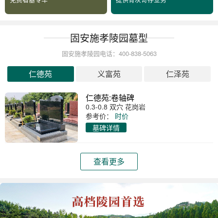
固安施孝陵园墓型
固安施孝陵园电话：400-838-5063
仁德苑
义富苑
仁泽苑
仁德苑:卷轴碑
0.3-0.8 双穴 花岗岩
参考价：
时价
墓碑详情
查看更多