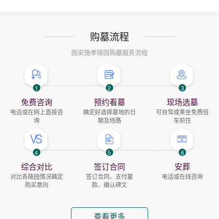
购墓流程
固安施孝陵园购墓服务流程
1
2
3
免费咨询
预约看墓
现场选墓
电话或在网上直接咨
确定好选择墓地的日
可自驾或乘坐免费班
询
期及线路
车前往
4
5
6
综合对比
签订合同
安葬
对比各陵园情况确定
签订合同、支付墓
电话或在线咨询
购买意向
款、确认碑文
查看更多