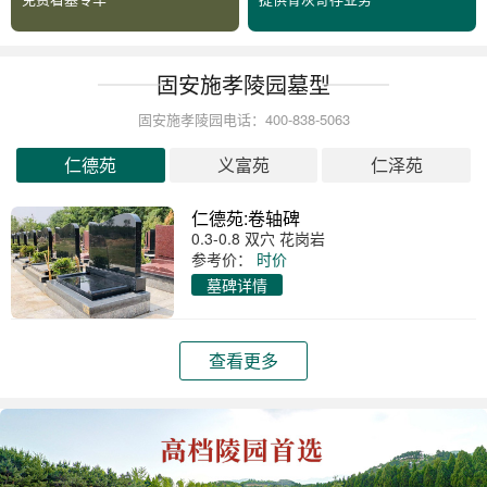
固安施孝陵园墓型
固安施孝陵园电话：400-838-5063
仁德苑
义富苑
仁泽苑
仁德苑:卷轴碑
0.3-0.8 双穴 花岗岩
参考价：
时价
墓碑详情
查看更多