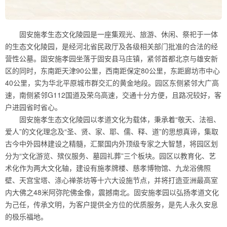
固安施孝生态文化陵园是一座集观光、旅游、休闲、祭祀于一体
的生态文化陵园，是经河北省民政厅及各级相关部门批准的合法的经
营性公墓。固安施孝园坐落于固安县马庄镇，紧邻首都北京与雄安新
区的同时，东南距天津90公里，西南距保定80公里，东距廊坊市中心
40公里，实为华北平原城市群交汇的黄金地段。园区东侧紧邻大广高
速，南侧紧邻G112国道及荣乌高速，交通十分方便，且路况较好，客
户进园省时省心。
固安施孝生态文化陵园以孝道文化为载体，秉承着“敬天、法祖、
爱人”的文化理念及“圣、贤、家、耶、儒、释、道”的思想真谛，集取
古今中外园林建设之精髓，汇聚国内外顶级专家之大智慧，将园区划
分为“文化游览、殡仪服务、墓园礼葬”三个板块。园区以教育化、艺
术化作为两大文化轴，建设有施孝牌楼、慈孝博物馆、九龙浴佛照
壁、天宫宝塔、涤心禅茶坊等十六大设施节点，并将打造亚洲最高室
内大佛之48米阿弥陀佛金像，震撼南北。固安施孝园以弘扬孝道文化
为己任，传承文明，为客户提供全方位的优质服务，是先人永久安息
的极乐福地。