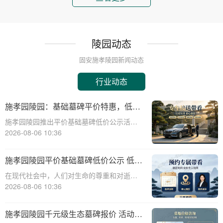
陵园动态
固安施孝陵园新闻动态
行业动态
施孝园陵园：基础墓碑平价特惠，低预
算家庭专属优惠详解
施孝园陵园推出平价基础墓碑低价公示活
动，为低预算家庭提供专属优惠，帮助您在
2026-08-06 10:36
预算有限的情况下，也能为逝者选择一款经
济实惠且美观的墓碑。☎ 施孝园陵园电
施孝园陵园平价基础墓碑低价公示 低预
话:400-838-5063平价基础墓碑的特点：
算家庭专属优惠
在现代社会中，人们对生命的尊重和对逝者
的缅怀显得尤为重要。陵园作为安息逝者、
2026-08-06 10:36
寄托哀思的场所，其基础设施和服务的质量
直接关系到家属的情感体验。施孝园陵园作
施孝园陵园千元级生态墓碑报价 活动期
为一家专业的陵园服务机构，一直致力于为