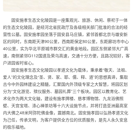
固安施孝生态文化陵园是一座集观光、旅游、休闲、祭祀于一体
的生态文化陵园，是经河北省民政厅及各级相关部门批准的合法的经
营性公墓。固安施孝园坐落于固安县马庄镇，紧邻首都北京与雄安新
区的同时，东南距天津90公里，西南距保定80公里，东距廊坊市中心
40公里，实为华北平原城市群交汇的黄金地段。园区东侧紧邻大广高
速，南侧紧邻G112国道及荣乌高速，交通十分方便，且路况较好，客
户进园省时省心。
固安施孝生态文化陵园以孝道文化为载体，秉承着“敬天、法祖、
爱人”的文化理念及“圣、贤、家、耶、儒、释、道”的思想真谛，集取
古今中外园林建设之精髓，汇聚国内外顶级专家之大智慧，将园区划
分为“文化游览、殡仪服务、墓园礼葬”三个板块。园区以教育化、艺
术化作为两大文化轴，建设有施孝牌楼、慈孝博物馆、九龙浴佛照
壁、天宫宝塔、涤心禅茶坊等十六大设施节点，并将打造亚洲最高室
内大佛之48米阿弥陀佛金像，震撼南北。固安施孝园以弘扬孝道文化
为己任，传承文明，为客户提供全方位的优质服务，是先人永久安息
的极乐福地。