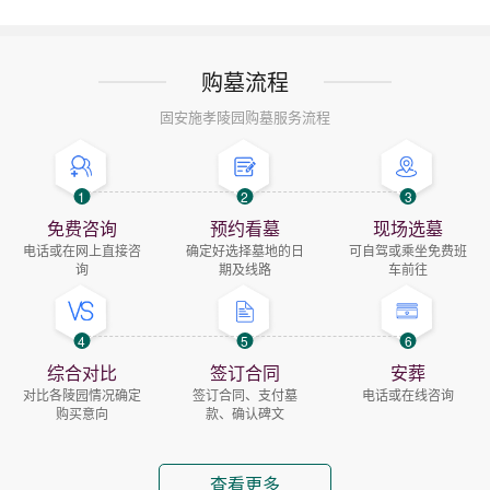
购墓流程
固安施孝陵园购墓服务流程
1
2
3
免费咨询
预约看墓
现场选墓
电话或在网上直接咨
确定好选择墓地的日
可自驾或乘坐免费班
询
期及线路
车前往
4
5
6
综合对比
签订合同
安葬
对比各陵园情况确定
签订合同、支付墓
电话或在线咨询
购买意向
款、确认碑文
查看更多