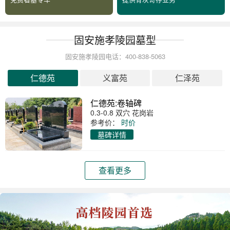
固安施孝陵园墓型
固安施孝陵园电话：400-838-5063
仁德苑
义富苑
仁泽苑
仁德苑:卷轴碑
0.3-0.8 双穴 花岗岩
参考价：
时价
墓碑详情
查看更多