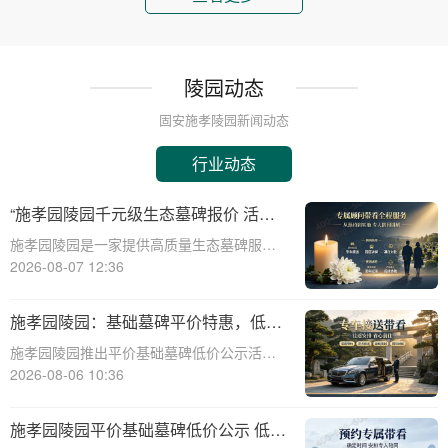
陵园动态
固安施孝陵园新闻动态
行业动态
“施孝园陵园千元级生态墓碑报价 活动
期免费更换碑面石材 优惠福利详解析”
施孝园陵园是一家提供高质量生态墓碑服务
的知名陵园，其推出的千元级生态墓碑报价
2026-08-07 12:36
活动，吸引了众多关注。本文将详细解析该
活动的优惠福利，帮助消费者更好地了解和
施孝园陵园：基础墓碑平价特惠，低预
选择。施孝园陵园的生态墓碑采用环保材
算家庭专属优惠详解
施孝园陵园推出平价基础墓碑低价公示活
料，符合现代
动，为低预算家庭提供专属优惠，帮助您在
2026-08-06 10:36
预算有限的情况下，也能为逝者选择一款经
济实惠且美观的墓碑。☎ 施孝园陵园电
施孝园陵园平价基础墓碑低价公示 低预
话:400-838-5063平价基础墓碑的特点：